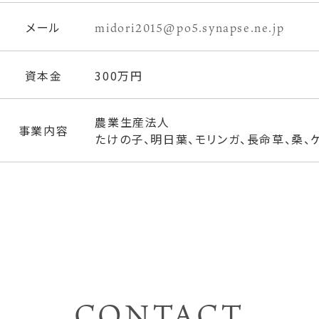
メール
midori2015@po5.synapse.ne.jp
資本金
300万円
農業生産法人
事業内容
たけの子、明日葉、モリンガ、長命草、桑
CONTACT